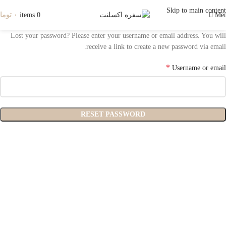
Skip to main content
Me
0
items
۰
توما
Lost your password? Please enter your username or email address. You will
receive a link to create a new password via email.
*
Username or email
RESET PASSWORD