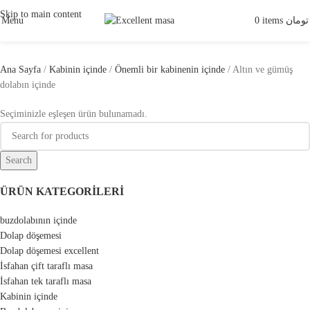
Skip to main content
Menu
0
items
تومان
Ana Sayfa
Kabinin içinde
Önemli bir kabinenin içinde
Altın ve gümüş
dolabın içinde
Seçiminizle eşleşen ürün bulunamadı.
Search
ÜRÜN KATEGORILERI
buzdolabının içinde
Dolap döşemesi
Dolap döşemesi excellent
İsfahan çift taraflı masa
İsfahan tek taraflı masa
Kabinin içinde